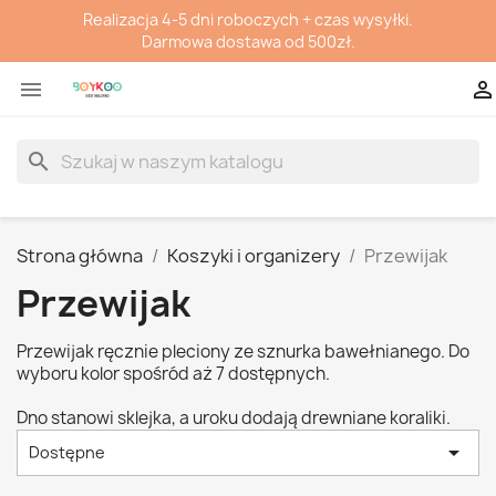
Realizacja 4-5 dni roboczych + czas wysyłki.
Darmowa dostawa od 500zł.


search
Strona główna
Koszyki i organizery
Przewijak
Przewijak
Przewijak ręcznie pleciony ze sznurka bawełnianego. Do
wyboru kolor spośród aż 7 dostępnych.
Dno stanowi sklejka, a uroku dodają drewniane koraliki.

Dostępne