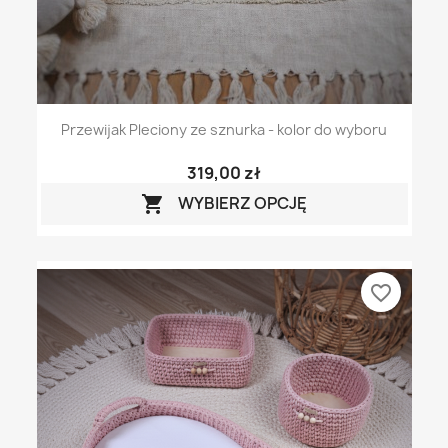
Przewijak Pleciony ze sznurka - kolor do wyboru
319,00 zł
WYBIERZ OPCJĘ

favorite_border