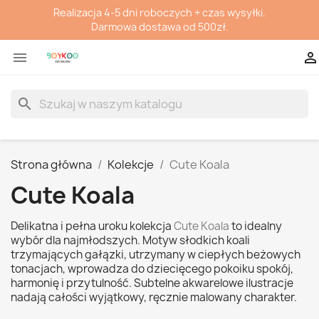
Realizacja 4-5 dni roboczych + czas wysyłki.
Darmowa dostawa od 500zł.


search
Strona główna
Kolekcje
Cute Koala
Cute Koala
Delikatna i pełna uroku kolekcja
Cute Koala
to idealny
wybór dla najmłodszych. Motyw słodkich koali
trzymających gałązki, utrzymany w ciepłych beżowych
tonacjach, wprowadza do dziecięcego pokoiku spokój,
harmonię i przytulność. Subtelne akwarelowe ilustracje
nadają całości wyjątkowy, ręcznie malowany charakter.