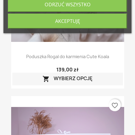
ODRZUĆ WSZYSTKO
AKCEPTUJĘ
Poduszka Rogal do karmienia Cute Koala
139,00 zł
WYBIERZ OPCJĘ

favorite_border