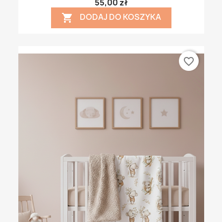
55,00 zł
DODAJ DO KOSZYKA

favorite_border