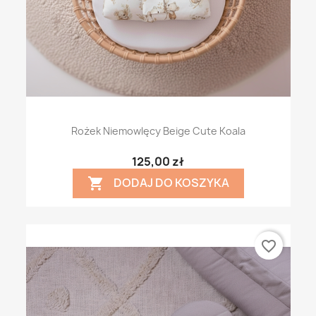
Rożek Niemowlęcy Beige Cute Koala
125,00 zł
DODAJ DO KOSZYKA

favorite_border