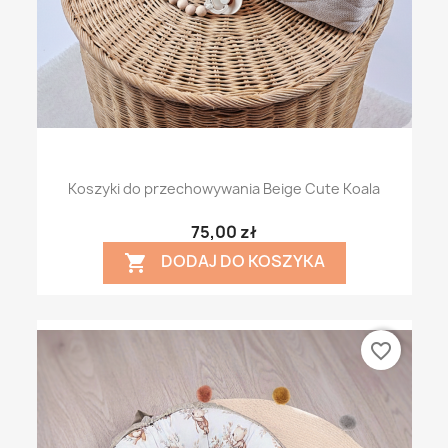
Koszyki do przechowywania Beige Cute Koala
75,00 zł
DODAJ DO KOSZYKA

favorite_border