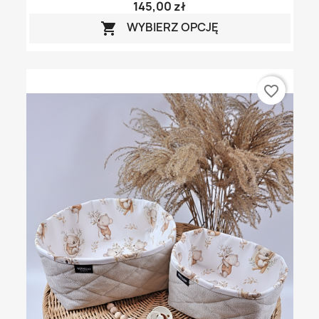
145,00 zł
WYBIERZ OPCJĘ

favorite_border