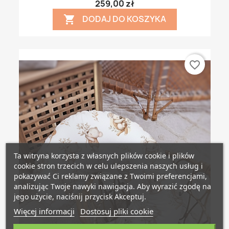
259,00 zł
DODAJ DO KOSZYKA

favorite_border
Ta witryna korzysta z własnych plików cookie i plików
cookie stron trzecich w celu ulepszenia naszych usług i
pokazywać Ci reklamy związane z Twoimi preferencjami,
analizując Twoje nawyki nawigacja. Aby wyrazić zgodę na
jego użycie, naciśnij przycisk Akceptuj.
Więcej informacji
Dostosuj pliki cookie