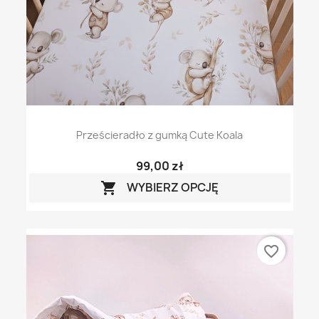
Prześcieradło z gumką Cute Koala
99,00 zł
WYBIERZ OPCJĘ

favorite_border