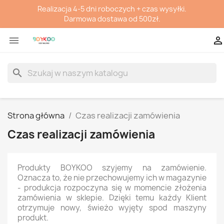
Realizacja 4-5 dni roboczych + czas wysyłki.
Darmowa dostawa od 500zł.


search
Strona główna
Czas realizacji zamówienia
Czas realizacji zamówienia
Produkty BOYKOO szyjemy na zamówienie.
Oznacza to, że nie przechowujemy ich w magazynie
- produkcja rozpoczyna się w momencie złożenia
zamówienia w sklepie. Dzięki temu każdy Klient
otrzymuje nowy, świeżo wyjęty spod maszyny
produkt.