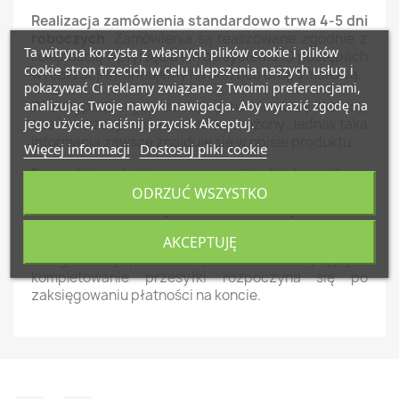
Realizacja zamówienia standardowo trwa 4-5 dni
roboczych
. Zamówienia są realizowane zgodnie z
Ta witryna korzysta z własnych plików cookie i plików
kolejnością wpłynięcia ich do systemu. O postępach
cookie stron trzecich w celu ulepszenia naszych usług i
w realizacji informujemy na bieżąco drogą mailową.
pokazywać Ci reklamy związane z Twoimi preferencjami,
analizując Twoje nawyki nawigacja. Aby wyrazić zgodę na
W przypadku gdy czekamy na dostawę tkaniny,
jego użycie, naciśnij przycisk Akceptuj.
czas realizacji może zostać wydłużony. Jednak taka
informacja zawsze znajduje się w opisie produktu.
Więcej informacji
Dostosuj pliki cookie
Przesyłki są dostarczane za pośrednictwem firmy
kurierskiej InPost -
do czasu realizacji należy
ODRZUĆ WSZYSTKO
dodatkowo doliczyć czas dostawy: 1-2 dni
robocze.
AKCEPTUJĘ
Uwaga! Przy płatności przelewem tradycyjnym,
kompletowanie przesyłki rozpoczyna się po
zaksięgowaniu płatności na koncie.