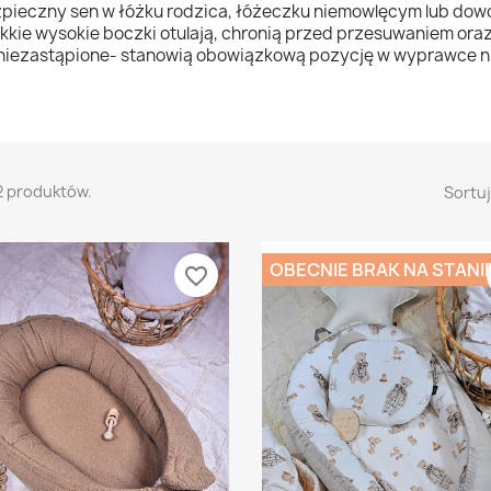
pieczny sen w łóżku rodzica, łóżeczku niemowlęcym lub dow
kkie wysokie boczki otulają, chronią przed przesuwaniem or
niezastąpione- stanowią obowiązkową pozycję w wyprawce n
2 produktów.
Sortuj
OBECNIE BRAK NA STANI
favorite_border