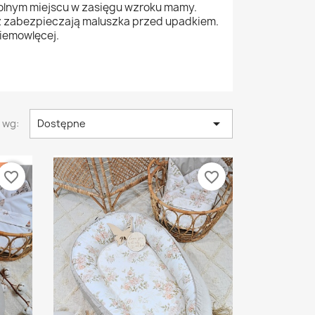
olnym miejscu w zasięgu wzroku mamy.
az zabezpieczają maluszka przed upadkiem.
iemowlęcej.

 wg:
Dostępne
E
favorite_border
favorite_border