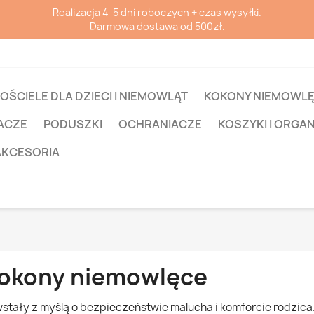
Realizacja 4-5 dni roboczych + czas wysyłki.
Darmowa dostawa od 500zł.
OŚCIELE DLA DZIECI I NIEMOWLĄT
KOKONY NIEMOWL
ACZE
PODUSZKI
OCHRANIACZE
KOSZYKI I ORGA
AKCESORIA
okony niemowlęce
stały z myślą o bezpieczeństwie malucha i komforcie rodzica