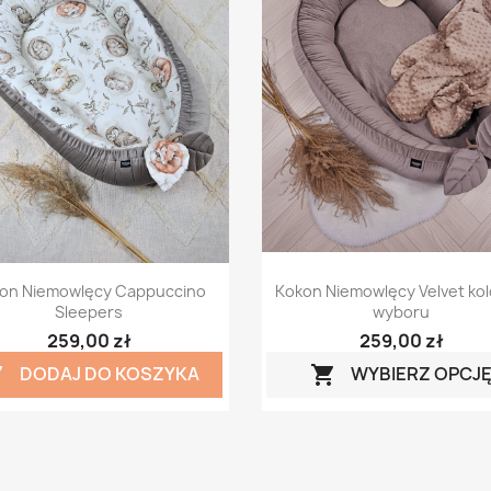
Szybki podgląd
Szybki podgląd


on Niemowlęcy Cappuccino
Kokon Niemowlęcy Velvet kol
Sleepers
wyboru
259,00 zł
259,00 zł
DODAJ DO KOSZYKA
WYBIERZ OPCJ

