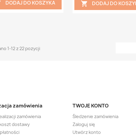
DODAJ DO KOSZYKA

DODAJ DO KOSZY

no 1-12 z 22 pozycji
zacja zamówienia
TWOJE KONTO
ealizacji zamówienia
Śledzenie zamówienia
 koszt dostawy
Zaloguj się
płatności
Utwórz konto