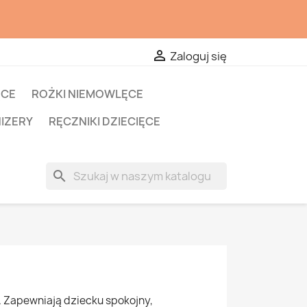

Zaloguj się
ĘCE
ROŻKI NIEMOWLĘCE
NIZERY
RĘCZNIKI DZIECIĘCE
search
. Zapewniają dziecku spokojny,