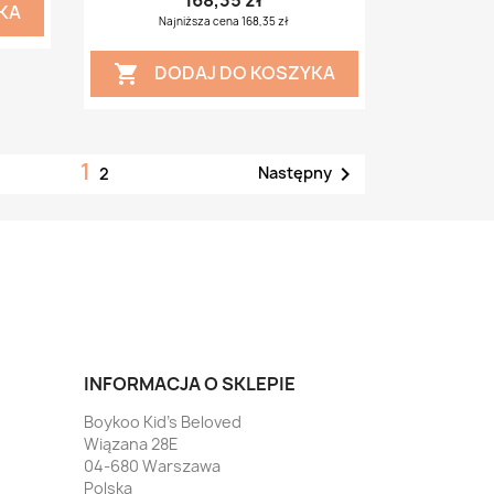
168,35 zł
KA
Najniższa cena 168,35 zł
DODAJ DO KOSZYKA

1

Następny
2
INFORMACJA O SKLEPIE
Boykoo Kid's Beloved
Wiązana 28E
04-680 Warszawa
Polska