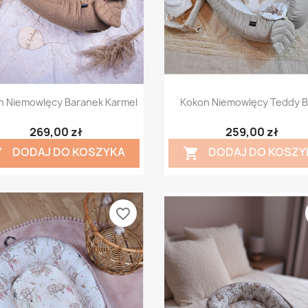
Szybki podgląd
Szybki podgląd


n Niemowlęcy Baranek Karmel
Kokon Niemowlęcy Teddy B
269,00 zł
259,00 zł
DODAJ DO KOSZYKA
DODAJ DO KOSZY


favorite_border