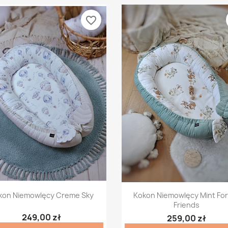
favorite_border
Szybki podgląd
Szybki podgląd


kon Niemowlęcy Creme Sky
Kokon Niemowlęcy Mint Fo
Friends
249,00 zł
259,00 zł