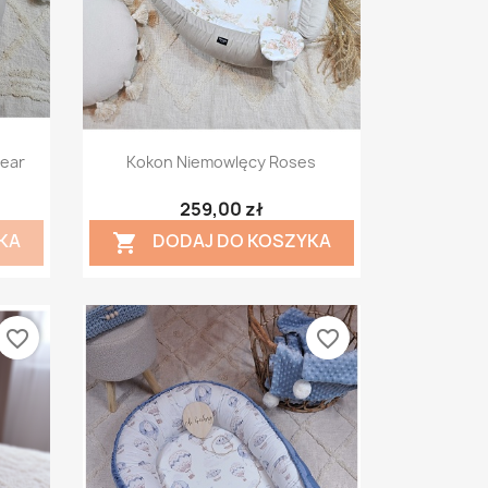
Szybki podgląd

ear
Kokon Niemowlęcy Roses
259,00 zł
KA
DODAJ DO KOSZYKA

favorite_border
favorite_border