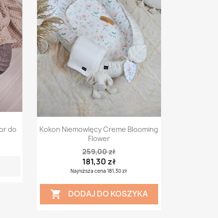
Szybki podgląd

or do
Kokon Niemowlęcy Creme Blooming
Flower
259,00 zł
181,30 zł
Ę
Najniższa cena 181,30 zł
DODAJ DO KOSZYKA
