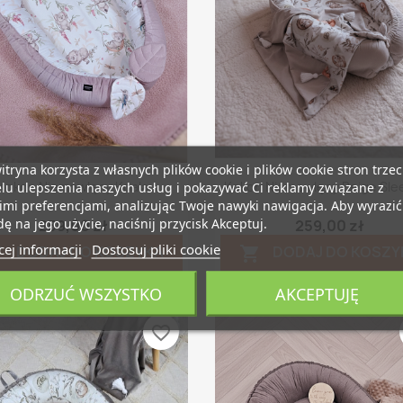
itryna korzysta z własnych plików cookie i plików cookie stron trzec
Szybki podgląd
Szybki podgląd


Kokon Niemowlęcy Koala
Kokon Niemowlęcy Beige Sle
lu ulepszenia naszych usług i pokazywać Ci reklamy związane z
mi preferencjami, analizując Twoje nawyki nawigacja. Aby wyrazić
ę na jego użycie, naciśnij przycisk Akceptuj.
259,00 zł
259,00 zł
ej informacji
Dostosuj pliki cookie
DODAJ DO KOSZYKA
DODAJ DO KOSZY


ODRZUĆ WSZYSTKO
AKCEPTUJĘ
favorite_border