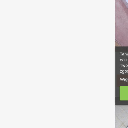
Ta w
w ce
Twoi
zgod
Więc