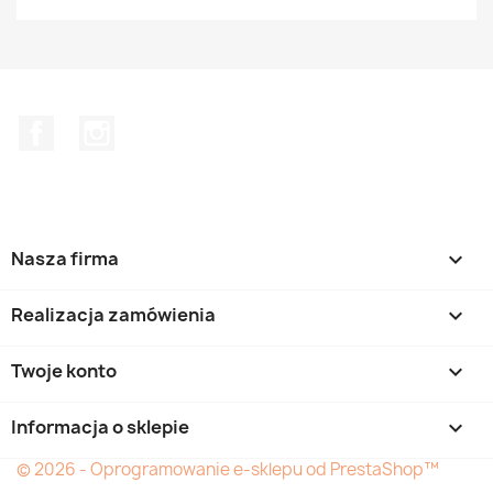
Facebook
Instagram
Nasza firma

Realizacja zamówienia

Twoje konto

Informacja o sklepie
keyboard_arrow_down
© 2026 - Oprogramowanie e-sklepu od PrestaShop™