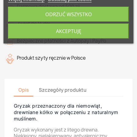
Darmowa dostawa od 500 zł
ODRZUĆ WSZYSTKO
Zwrot do 14 dni
AKCEPTUJĘ
Bezpieczne płatności z Autopay i PayPo
Produkt szyty ręcznie w Polsce
Opis
Szczegóły produktu
Gryzak przeznaczony dla niemowląt,
drewniane kółko w połączeniu z naturalnym
muślinem.
Gryzak wykonany jest z litego drewna.
Nieklejony, nielakierowany, antyalergiczny,