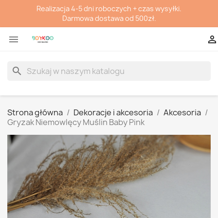
Realizacja 4-5 dni roboczych + czas wysyłki.
Darmowa dostawa od 500zł.


search
Strona główna
Dekoracje i akcesoria
Akcesoria
Gryzak Niemowlęcy Muślin Baby Pink