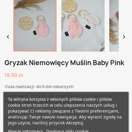


Gryzak Niemowlęcy Muślin Baby Pink
19,00 zł
Czas realizacji: do 5 dni roboczych
Drewniany Gryzak dla niemowląt w połączeniu z
Ta witryna korzysta z własnych plików cookie i plików
naturalnym muślinem double gaze.
cookie stron trzecich w celu ulepszenia naszych usług i
pokazywać Ci reklamy związane z Twoimi preferencjami,
analizując Twoje nawyki nawigacja. Aby wyrazić zgodę na
Udostępnij
jego użycie, naciśnij przycisk Akceptuj.
Więcej informacji
Dostosuj pliki cookie