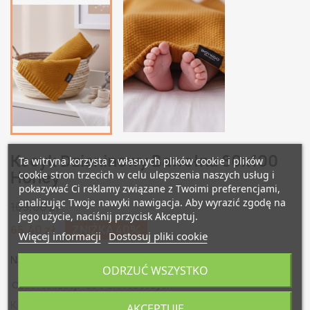
Kocyk Dzianinowy Bawełna 80x100
Ta witryna korzysta z własnych plików cookie i plików
Honey
cookie stron trzecich w celu ulepszenia naszych usług i
pokazywać Ci reklamy związane z Twoimi preferencjami,
analizując Twoje nawyki nawigacja. Aby wyrazić zgodę na
109,00 zł
jego użycie, naciśnij przycisk Akceptuj.
65,40 zł
ZNIŻKA 40%
Więcej informacji
Dostosuj pliki cookie
Najniższa cena w ciągu 30 dni:
ODRZUĆ WSZYSTKO
Czas realizacji: do 5 dni roboczych
Kocyk całoroczny dzianinowy wykonany z bawełny
AKCEPTUJĘ