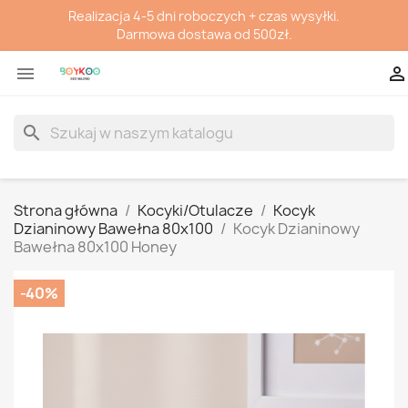
Realizacja 4-5 dni roboczych + czas wysyłki.
Darmowa dostawa od 500zł.


search
Strona główna
Kocyki/Otulacze
Kocyk
Dzianinowy Bawełna 80x100
Kocyk Dzianinowy
Bawełna 80x100 Honey
-40%