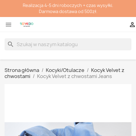
Realizacja 4-5 dni roboczych + czas wysyłki.
Darmowa dostawa od 500zł.


search
Strona główna
Kocyki/Otulacze
Kocyk Velvet z
chwostami
Kocyk Velvet z chwostami Jeans