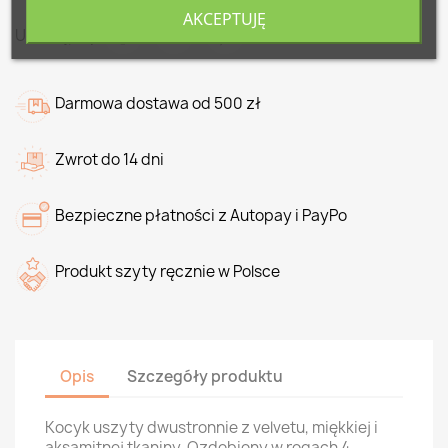
AKCEPTUJĘ
Udostępnij
Darmowa dostawa od 500 zł
Zwrot do 14 dni
Bezpieczne płatności z Autopay i PayPo
Produkt szyty ręcznie w Polsce
Opis
Szczegóły produktu
Kocyk uszyty dwustronnie z velvetu, miękkiej i
aksamitnej tkaniny. Ozdobiony w rogach 4