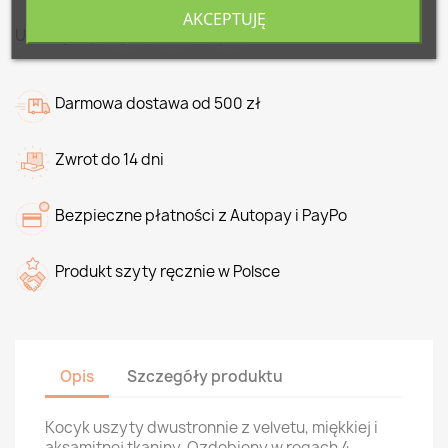
AKCEPTUJĘ
Udostępnij
Darmowa dostawa od 500 zł
Zwrot do 14 dni
Bezpieczne płatności z Autopay i PayPo
Produkt szyty ręcznie w Polsce
Opis
Szczegóły produktu
Kocyk uszyty dwustronnie z velvetu, miękkiej i
aksamitnej tkaniny. Ozdobiony w rogach 4