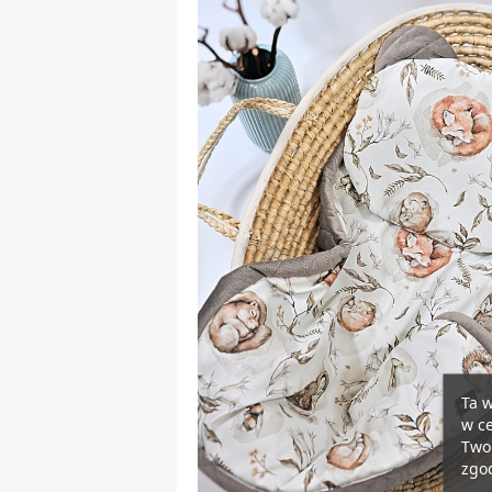
Ta w
w ce
Twoi
zgod