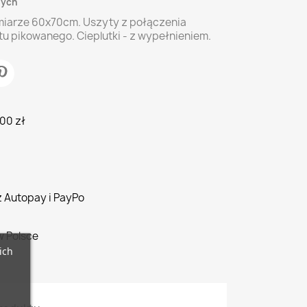
zych
miarze 60x70cm. Uszyty z połączenia
u pikowanego. Cieplutki - z wypełnieniem.
00 zł
z Autopay i PayPo
w Polsce
ich