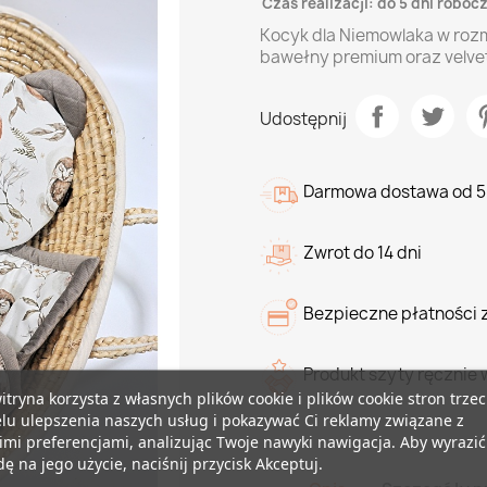
Czas realizacji: do 5 dni roboc
Kocyk dla Niemowlaka w roz
bawełny premium oraz velvet
Udostępnij
Darmowa dostawa od 5
Zwrot do 14 dni
Bezpieczne płatności 
Produkt szyty ręcznie 
itryna korzysta z własnych plików cookie i plików cookie stron trzec
lu ulepszenia naszych usług i pokazywać Ci reklamy związane z
mi preferencjami, analizując Twoje nawyki nawigacja. Aby wyrazić
ę na jego użycie, naciśnij przycisk Akceptuj.