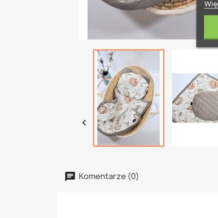
Więc

Komentarze (0)