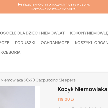
Realizacja 4-5 dni roboczych + czas wysyłki.
Darmowa dostawa od 500zł.
OŚCIELE DLA DZIECI I NIEMOWLĄT
KOKONY NIEMOWL
ACZE
PODUSZKI
OCHRANIACZE
KOSZYKI I ORGA
AKCESORIA
 Niemowlaka 60x70 Cappuccino Sleepers
Kocyk Niemowlaka
119,00 zł