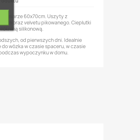
roduktu
 rozmiarze 60x70cm. Uszyty z
ium oraz velvetu pikowanego. Cieplutki
łókniną silikonową.
dszych, od pierwszych dni. Idealnie
e do wózka w czasie spaceru, w czasie
 podczas wypoczynku w domu.