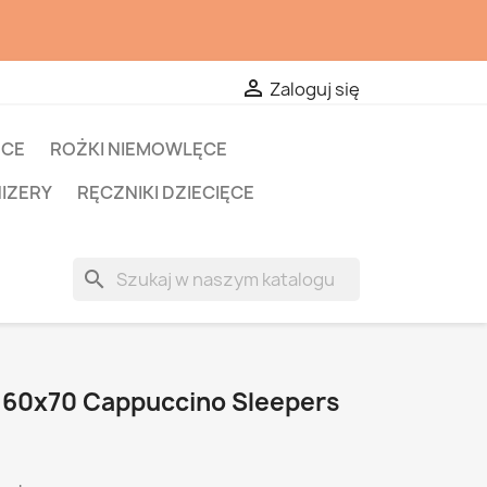

Zaloguj się
ĘCE
ROŻKI NIEMOWLĘCE
NIZERY
RĘCZNIKI DZIECIĘCE
search
 60x70 Cappuccino Sleepers