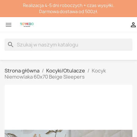
Realizacja 4-5 dni roboczych + czas wysyłki.
Darmowa dostawa od 500zł.


search
Strona główna
Kocyki/Otulacze
Kocyk
Niemowlaka 60x70 Beige Sleepers