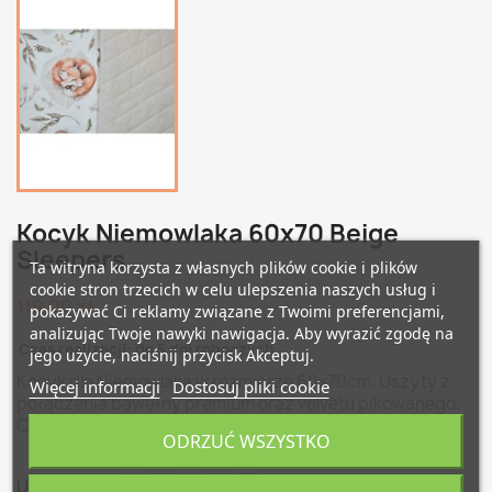
Kocyk Niemowlaka 60x70 Beige
Sleepers
Ta witryna korzysta z własnych plików cookie i plików
cookie stron trzecich w celu ulepszenia naszych usług i
119,00 zł
pokazywać Ci reklamy związane z Twoimi preferencjami,
analizując Twoje nawyki nawigacja. Aby wyrazić zgodę na
Czas realizacji: do 5 dni roboczych
jego użycie, naciśnij przycisk Akceptuj.
Kocyk dla Niemowlaka w rozmiarze 60x70cm. Uszyty z
Więcej informacji
Dostosuj pliki cookie
połączenia bawełny premium oraz velvetu pikowanego.
Cieplutki - z wypełnieniem.
ODRZUĆ WSZYSTKO
Udostępnij