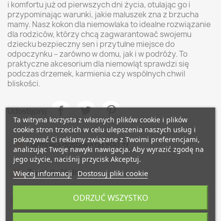
i komfortu już od pierwszych dni życia, otulając go i
przypominając warunki, jakie maluszek zna z brzucha
mamy. Nasz kokon dla niemowlaka to idealne rozwiązanie
dla rodziców, którzy chcą zagwarantować swojemu
dziecku bezpieczny sen i przytulne miejsce do
odpoczynku – zarówno w domu, jak i w podróży. To
praktyczne akcesorium dla niemowląt sprawdzi się
podczas drzemek, karmienia czy wspólnych chwil
bliskości.
Udostępnij
Ta witryna korzysta z własnych plików cookie i plików
cookie stron trzecich w celu ulepszenia naszych usług i
pokazywać Ci reklamy związane z Twoimi preferencjami,
Darmowa dostawa od 500 zł
analizując Twoje nawyki nawigacja. Aby wyrazić zgodę na
jego użycie, naciśnij przycisk Akceptuj.
Zwrot do 14 dni
Więcej informacji
Dostosuj pliki cookie
ODRZUĆ WSZYSTKO
Bezpieczne płatności z Autopay i PayPo