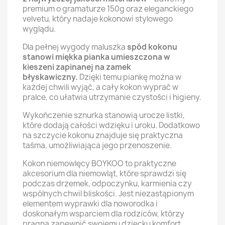
premium o gramaturze 150g oraz eleganckiego
velvetu, który nadaje kokonowi stylowego
wyglądu.
Dla pełnej wygody maluszka
spód kokonu
stanowi miękka pianka umieszczona w
kieszeni zapinanej na zamek
błyskawiczny.
Dzięki temu piankę można w
każdej chwili wyjąć, a cały kokon wyprać w
pralce, co ułatwia utrzymanie czystości i higieny.
Wykończenie sznurka stanowią urocze listki,
które dodają całości wdzięku i uroku. Dodatkowo
na szczycie kokonu znajduje się praktyczna
taśma, umożliwiająca jego przenoszenie.
Kokon niemowlęcy BOYKOO to praktyczne
akcesorium dla niemowląt, które sprawdzi się
podczas drzemek, odpoczynku, karmienia czy
wspólnych chwil bliskości. Jest niezastąpionym
elementem wyprawki dla noworodka i
doskonałym wsparciem dla rodziców, którzy
pragną zapewnić swojemu dziecku komfort,