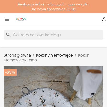
Realizacja 4-5 dni roboczych + czas wysyłki.
Darmowa dostawa od 500zł.


search
Strona główna
Kokony niemowlęce
Kokon
Niemowlęcy Lamb
-35%