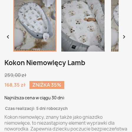


Kokon Niemowlęcy Lamb
259,00 zł
168,35 zł
ZNIŻKA 35%
Najniższa cena w ciągu 30 dni:
Czas realizacji: 5 dni roboczych
Kokon niemowlęcy, znany także jako gniazdko
niemowlęce, to niezastąpiony element wyprawki dla
noworodka. Zapewnia dziecku poczucie bezpieczeństwa