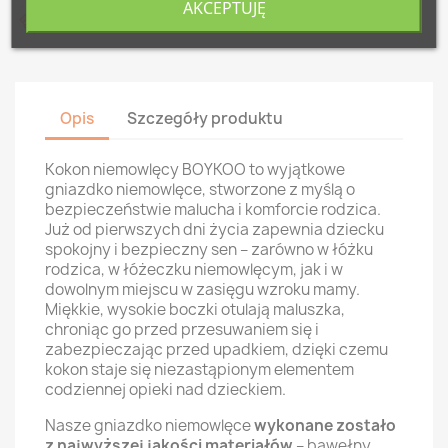
AKCEPTUJĘ
Produkt szyty ręcznie w Polsce
Opis
Szczegóły produktu
Kokon niemowlęcy BOYKOO to wyjątkowe
gniazdko niemowlęce, stworzone z myślą o
bezpieczeństwie malucha i komforcie rodzica.
Już od pierwszych dni życia zapewnia dziecku
spokojny i bezpieczny sen – zarówno w łóżku
rodzica, w łóżeczku niemowlęcym, jak i w
dowolnym miejscu w zasięgu wzroku mamy.
Miękkie, wysokie boczki otulają maluszka,
chroniąc go przed przesuwaniem się i
zabezpieczając przed upadkiem, dzięki czemu
kokon staje się niezastąpionym elementem
codziennej opieki nad dzieckiem.
Nasze gniazdko niemowlęce
wykonane zostało
z najwyższej jakości materiałów
– bawełny