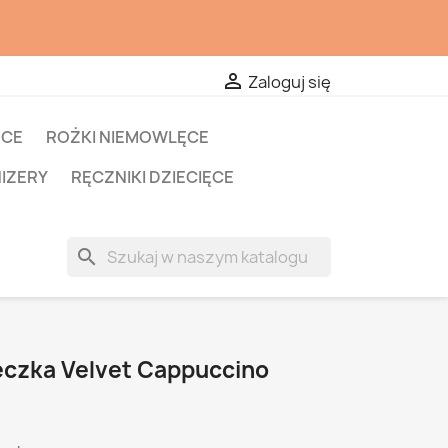

Zaloguj się
ĘCE
ROŻKI NIEMOWLĘCE
NIZERY
RĘCZNIKI DZIECIĘCE
search
eczka Velvet Cappuccino