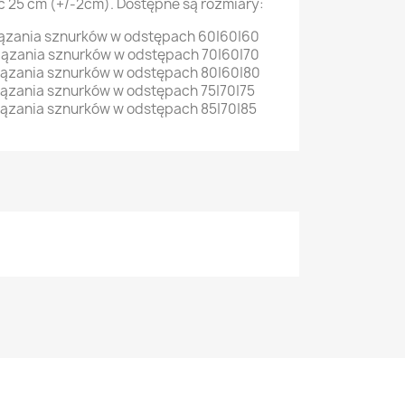
 25 cm (+/-2cm). Dostępne są rozmiary:
ązania sznurków w odstępach 60|60|60
ązania sznurków w odstępach 70|60|70
ązania sznurków w odstępach 80|60|80
zania sznurków w odstępach 75|70|75
ązania sznurków w odstępach 85|70|85