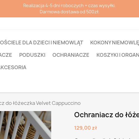
Realizacja 4-5 dni roboczych + czas wysyłki.
Darmowa dostawa od 500zł.
OŚCIELE DLA DZIECI I NIEMOWLĄT
KOKONY NIEMOWL
ACZE
PODUSZKI
OCHRANIACZE
KOSZYKI I ORGA
AKCESORIA
cz do łóżeczka Velvet Cappuccino
Ochraniacz do łóż
129,00 zł