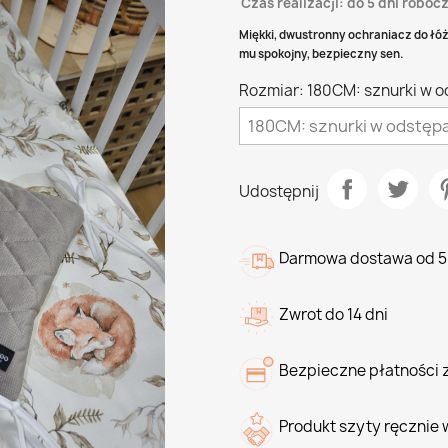
Czas realizacji: do 5 dni roboc
Miękki, dwustronny ochraniacz do łó
mu spokojny, bezpieczny sen.
Rozmiar: 180CM: sznurki w 
Udostępnij
Darmowa dostawa od 5
Zwrot do 14 dni
Bezpieczne płatności 
Produkt szyty ręcznie 