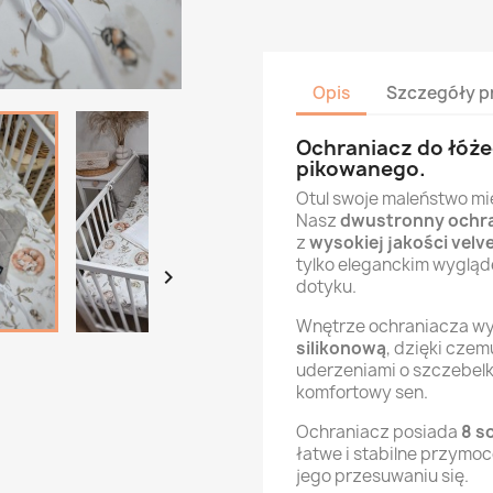
Opis
Szczegóły p
Ochraniacz do łóże
pikowanego.
Otul swoje maleństwo m
Nasz
dwustronny ochra
z
wysokiej jakości vel
tylko eleganckim wygląd

dotyku.
Wnętrze ochraniacza wy
silikonową
, dzięki czem
uderzeniami o szczebelk
komfortowy sen.
Ochraniacz posiada
8 s
łatwe i stabilne przymo
jego przesuwaniu się.