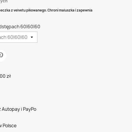
zych
żeczka z velvetu pikowanego.
Chroni maluszka i zapewnia
odstępach 60|60|60
00 zł
z Autopay i PayPo
w Polsce