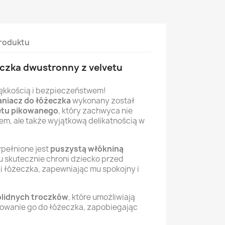
roduktu
czka dwustronny z velvetu
iękkością i bezpieczeństwem!
niacz do łóżeczka
wykonany został
vetu pikowanego
, który zachwyca nie
em, ale także wyjątkową delikatnością w
pełnione jest
puszystą włókniną
u skutecznie chroni dziecko przed
i łóżeczka, zapewniając mu spokojny i
olidnych troczków
, które umożliwiają
cowanie go do łóżeczka, zapobiegając