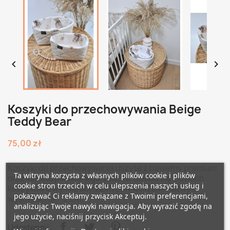


Koszyki do przechowywania Beige
Teddy Bear
75,00 zł
Koszyki do przechowywania uszyte z bawełny premium
Ta witryna korzysta z własnych plików cookie i plików
oraz velvetu pikowanego. Zestaw składa się z dwóch
cookie stron trzecich w celu ulepszenia naszych usług i
koszyków o wymiarach 22x17cm i 18x12cm. Każdy o
pokazywać Ci reklamy związane z Twoimi preferencjami,
wysokości ok. 12 cm.
analizując Twoje nawyki nawigacja. Aby wyrazić zgodę na
jego użycie, naciśnij przycisk Akceptuj.
Udostępnij