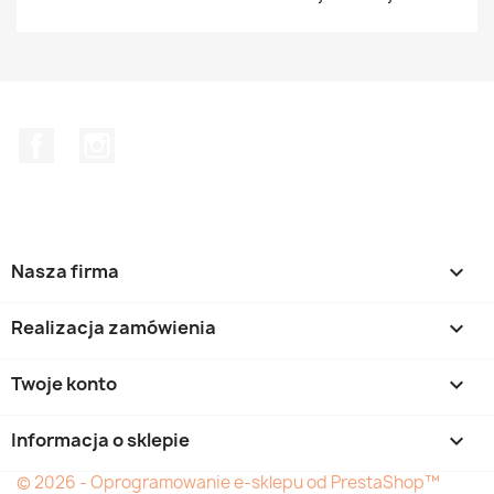
Facebook
Instagram
Nasza firma

Realizacja zamówienia

Twoje konto

Informacja o sklepie
keyboard_arrow_down
© 2026 - Oprogramowanie e-sklepu od PrestaShop™