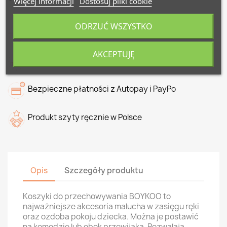
Więcej informacji
Dostosuj pliki cookie
ODRZUĆ WSZYSTKO
Darmowa dostawa od 500 zł
AKCEPTUJĘ
Zwrot do 14 dni
Bezpieczne płatności z Autopay i PayPo
Produkt szyty ręcznie w Polsce
Opis
Szczegóły produktu
Koszyki do przechowywania BOYKOO to
najważniejsze akcesoria malucha w zasięgu ręki
oraz ozdoba pokoju dziecka. Można je postawić
na komodzie lub obok przewijaka. Pozwalają