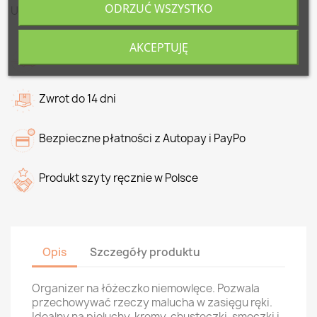
ODRZUĆ WSZYSTKO
Udostępnij
AKCEPTUJĘ
Darmowa dostawa od 500 zł
Zwrot do 14 dni
Bezpieczne płatności z Autopay i PayPo
Produkt szyty ręcznie w Polsce
Opis
Szczegóły produktu
Organizer na łóżeczko niemowlęce. Pozwala
przechowywać rzeczy malucha w zasięgu ręki.
Idealny na pieluchy, kremy, chusteczki, smoczki i