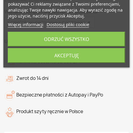
pokazywać Ci reklamy związane z Twoimi preferencjami,
analizując Twoje nawyki nawigacja. Aby wyrazić zgodę na
Wariant: Komplet: wypełnienie + poszewka
jego użycie, naciśnij przycisk Akceptuj.
Więcej informacji
Dostosuj pliki cookie
ODRZUĆ WSZYSTKO
Udostępnij
AKCEPTUJĘ
Darmowa dostawa od 500 zł
Zwrot do 14 dni
Bezpieczne płatności z Autopay i PayPo
Produkt szyty ręcznie w Polsce