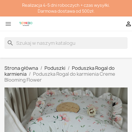
Realizacja 4-5 dni roboczych + czas wysyłki.
Darmowa dostawa od 500zł.


search
Strona główna
Poduszki
Poduszka Rogal do
karmienia
Poduszka Rogal do karmienia Creme
Blooming Flower