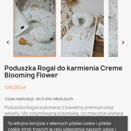


Poduszka Rogal do karmienia Creme
Blooming Flower
139,00 zł
Czas realizacji: do 5 dni roboczych
Poduszka Rogal wykonana z bawełny premium oraz
velvetu. Ma zdejmowaną poszewkę, co znacznie ułatwia
utrzymanie jej w czystości. Istnieje możliwość zakupu
Ta witryna korzysta z własnych plików cookie i plików
kompletu - poszewka oraz wypełnienie, jak również
cookie stron trzecich w celu ulepszenia naszych usług i
zapasowej poszewki.