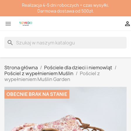
Realizacja 4-5 dni roboczych + czas wysyłki.
Darmowa dostawa od 500zł.


search
Strona główna
Pościele dla dzieci i niemowląt
Pościel z wypełnieniem Muślin
Pościel z
wypełnieniem Muślin Garden
OBECNIE BRAK NA STANIE