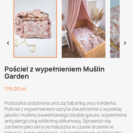


Pościel z wypełnieniem Muślin
Garden
179,00 zł
Poduszka ozdobiona uroczą falbanką oraz kołderka.
Pościel z wypełnieniem uszyta dwustronnie z wysokiej
jakości muślinu bawełnianego double gauze, wypełniona
antyalergiczną włókniną silikonową. Sprawdzi się
zarówno jako okrycie maluszka w czasie drzemki w
kołysce, koszu mojżesza, czy podczas snu w łóżeczku.