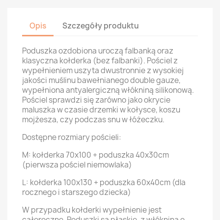
Opis
Szczegóły produktu
Poduszka ozdobiona uroczą falbanką oraz
klasyczna kołderka (bez falbanki). Pościel z
wypełnieniem uszyta dwustronnie z wysokiej
jakości muślinu bawełnianego double gauze,
wypełniona antyalergiczną włókniną silikonową.
Pościel sprawdzi się zarówno jako okrycie
maluszka w czasie drzemki w kołysce, koszu
mojżesza, czy podczas snu w łóżeczku.
Dostępne rozmiary pościeli:
M: kołderka 70x100 + poduszka 40x30cm
(pierwsza pościel niemowlaka)
L: kołderka 100x130 + poduszka 60x40cm (dla
rocznego i starszego dziecka)
W przypadku kołderki wypełnienie jest
całoroczne. Poduszki są płaskie, z włókniną o