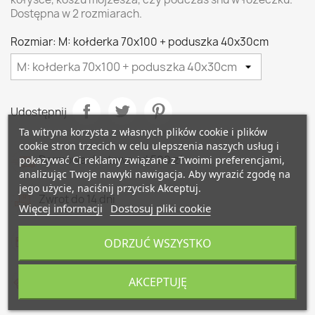
Dostępna w 2 rozmiarach.
Rozmiar: M: kołderka 70x100 + poduszka 40x30cm
Udostępnij
Ta witryna korzysta z własnych plików cookie i plików
cookie stron trzecich w celu ulepszenia naszych usług i
Darmowa dostawa od 500 zł
pokazywać Ci reklamy związane z Twoimi preferencjami,
analizując Twoje nawyki nawigacja. Aby wyrazić zgodę na
jego użycie, naciśnij przycisk Akceptuj.
Zwrot do 14 dni
Więcej informacji
Dostosuj pliki cookie
Bezpieczne płatności z Autopay i PayPo
ODRZUĆ WSZYSTKO
Produkt szyty ręcznie w Polsce
AKCEPTUJĘ