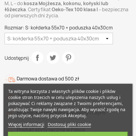
M, L – do
kosza Mojżesza, kokonu, kołyski lub
łóżeczka
. Certyfikat
Oeko-Tex 100 klasa I
– bezpieczna
od pierwszych dni życia.
Rozmiar: S: kołderka 55x70 + poduszka 40x30cm
Udostępnij
Darmowa dostawa od 500 zł
Ta witryna korzysta z własnych plików cookie i plików
Zwrot do 14 dni
cookie stron trzecich w celu ulepszenia naszych usług i
pokazywać Ci reklamy związane z Twoimi preferencjami,
analizując Twoje nawyki nawigacja. Aby wyrazić zgodę na
Bezpieczne płatności z Autopay i PayPo
jego użycie, naciśnij przycisk Akceptuj.
Więcej informacji
Dostosuj pliki cookie
Produkt szyty ręcznie w Polsce