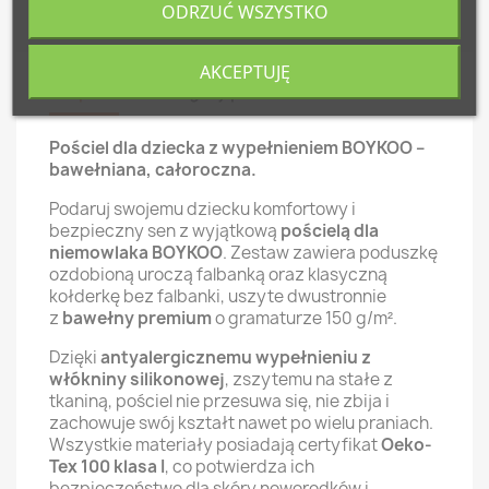
ODRZUĆ WSZYSTKO
AKCEPTUJĘ
Opis
Szczegóły produktu
Pościel dla dziecka z wypełnieniem BOYKOO –
bawełniana, całoroczna.
Podaruj swojemu dziecku komfortowy i
bezpieczny sen z wyjątkową
pościelą dla
niemowlaka BOYKOO
. Zestaw zawiera poduszkę
ozdobioną uroczą falbanką oraz klasyczną
kołderkę bez falbanki, uszyte dwustronnie
z
bawełny premium
o gramaturze 150 g/m².
Dzięki
antyalergicznemu wypełnieniu z
włókniny silikonowej
, zszytemu na stałe z
tkaniną, pościel nie przesuwa się, nie zbija i
zachowuje swój kształt nawet po wielu praniach.
Wszystkie materiały posiadają certyfikat
Oeko-
Tex 100 klasa I
, co potwierdza ich
bezpieczeństwo dla skóry noworodków i