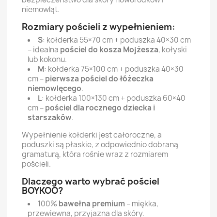
niemowląt.
Rozmiary pościeli z wypełnieniem:
S
: kołderka 55×70 cm + poduszka 40×30 cm
– idealna
pościel do kosza Mojżesza
, kołyski
lub kokonu.
M
: kołderka 75×100 cm + poduszka 40×30
cm –
pierwsza pościel do łóżeczka
niemowlęcego
.
L
: kołderka 100×130 cm + poduszka 60×40
cm –
pościel dla rocznego dziecka i
starszaków
.
Wypełnienie kołderki jest całoroczne, a
poduszki są płaskie, z odpowiednio dobraną
gramaturą, która rośnie wraz z rozmiarem
pościeli.
Dlaczego warto wybrać pościel
BOYKOO?
100%
bawełna premium
– miękka,
przewiewna, przyjazna dla skóry.