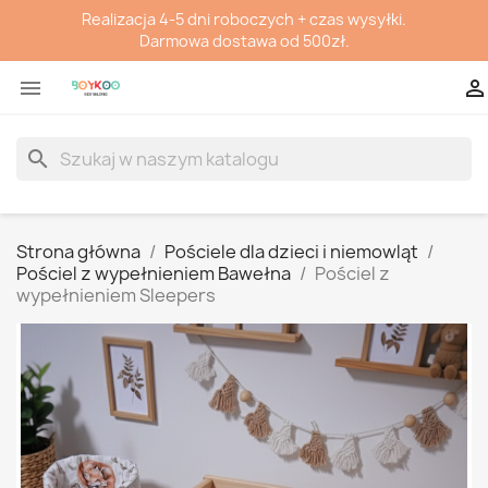
Realizacja 4-5 dni roboczych + czas wysyłki.
Darmowa dostawa od 500zł.


search
Strona główna
Pościele dla dzieci i niemowląt
Pościel z wypełnieniem Bawełna
Pościel z
wypełnieniem Sleepers