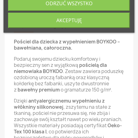
ODRZUĆ WSZYSTKO
AKCEPTUJĘ
Opis
Szczegóły produktu
Pościel dla dziecka z wypełnieniem BOYKOO –
bawełniana, całoroczna.
Podaruj swojemu dziecku komfortowy i
bezpieczny sen z wyjątkową
pościelą dla
niemowlaka BOYKOO
. Zestaw zawiera poduszkę
ozdobioną uroczą falbanką oraz klasyczną
kołderkę bez falbanki, uszyte dwustronnie
z
bawełny premium
o gramaturze 150 g/m².
Dzięki
antyalergicznemu wypełnieniu z
włókniny silikonowej
, zszytemu na stałe z
tkaniną, pościel nie przesuwa się, nie zbija i
zachowuje swój kształt nawet po wielu praniach.
Wszystkie materiały posiadają certyfikat
Oeko-
Tex 100 klasa I
, co potwierdza ich
bezpieczeństwo dla skóry noworodków i