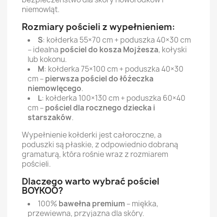
niemowląt.
Rozmiary pościeli z wypełnieniem:
S
: kołderka 55×70 cm + poduszka 40×30 cm
– idealna
pościel do kosza Mojżesza
, kołyski
lub kokonu.
M
: kołderka 75×100 cm + poduszka 40×30
cm –
pierwsza pościel do łóżeczka
niemowlęcego
.
L
: kołderka 100×130 cm + poduszka 60×40
cm –
pościel dla rocznego dziecka i
starszaków
.
Wypełnienie kołderki jest całoroczne, a
poduszki są płaskie, z odpowiednio dobraną
gramaturą, która rośnie wraz z rozmiarem
pościeli.
Dlaczego warto wybrać pościel
BOYKOO?
100%
bawełna premium
– miękka,
przewiewna, przyjazna dla skóry.