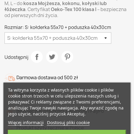
M, L – do
kosza Mojżesza, kokonu, kołyski lub
łóżeczka
. Certyfikat
Oeko-Tex 100 klasa I
– bezpieczna
od pierwszych dni życia.
Rozmiar: S: kołderka 55x70 + poduszka 40x30cm
Udostępnij
Darmowa dostawa od 500 zł
Ta witryna korzysta z własnych plików cookie i plików
Zwrot do 14 dni
cookie stron trzecich w celu ulepszenia naszych usług i
pokazywać Ci reklamy związane z Twoimi preferencjami,
analizując Twoje nawyki nawigacja. Aby wyrazić zgodę na
Bezpieczne płatności z Autopay i PayPo
jego użycie, naciśnij przycisk Akceptuj.
Więcej informacji
Dostosuj pliki cookie
Produkt szyty ręcznie w Polsce