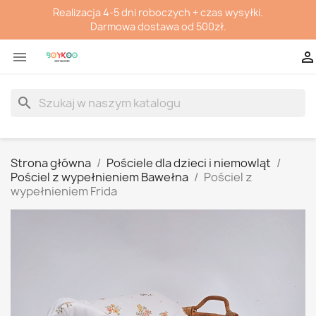
Realizacja 4-5 dni roboczych + czas wysyłki.
Darmowa dostawa od 500zł.


search
Strona główna
Pościele dla dzieci i niemowląt
Pościel z wypełnieniem Bawełna
Pościel z
wypełnieniem Frida